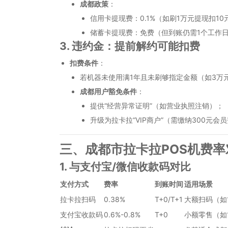
成都政策
：
信用卡提现费：0.1%（如刷1万元提现扣10
储蓄卡提现费：免费（但到账仍需1个工作
3. 违约金：提前解约可能扣费
扣费条件
：
若机器未使用满1年且未刷够指定金额（如3万
成都用户豁免条件
：
提供“经营异常证明”（如营业执照注销）；
升级为拉卡拉“VIP商户”（需缴纳300元会
三、成都市拉卡拉POS机费
1. 与支付宝/微信收款码对比
支付方式
费率
到账时间
适用场景
拉卡拉扫码
0.38%
T+0/T+1
大额扫码（如
支付宝收款码
0.6%-0.8%
T+0
小额零售（如