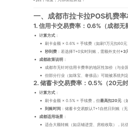
一、成都市拉卡拉POS机费率
1. 信用卡交易费率：0.6%（成都
计算方式
：
刷卡金额 × 0.6% = 手续费（如刷1万元扣60
秒到费
：若选择T+0实时到账，需额外支付
+3
成都政策说明
：
成都市无针对信用卡费率的地区性加价（与全
但部分行业（如珠宝、奢侈品）可能被系统判定为
2. 储蓄卡交易费率：0.5%（20元
计算方式
：
刷卡金额 × 0.5% = 手续费，但
最高扣20元
（
到账时间
：储蓄卡交易默认T+1自然日到账（
成都适用场景
：
适合大额转账（如店铺进货、房租收取），比