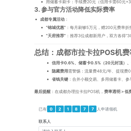
用储蓄卡刷卡：手续费20元（信用卡需60元+
3. 参与官方活动降低实际费率
成都专属活动
：
“锦城优惠”
：每月刷够5万元，赠200元费率折
“天府推荐”
：推荐3位成都新用户，双方各得“30
总结：成都市拉卡拉POS机
信用卡0.6%、储蓄卡0.5%（20元封顶）、
隐藏费用
需警惕：流量费48元/年、提现费0
省钱关键
：合并小额交易、多用储蓄卡、参
最后提醒
：在成都办理拉卡拉POS机，
费率透明＞低
已有
0
2
1
8
7
7
人申请领机
联系人