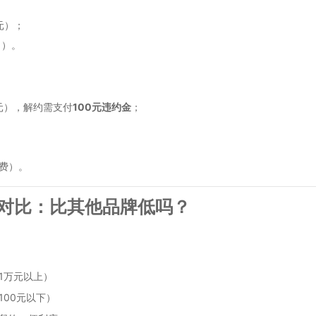
元）；
日）。
元），解约需支付
100元违约金
；
员费）。
率对比：比其他品牌低吗？
1万元以上）
100元以下）