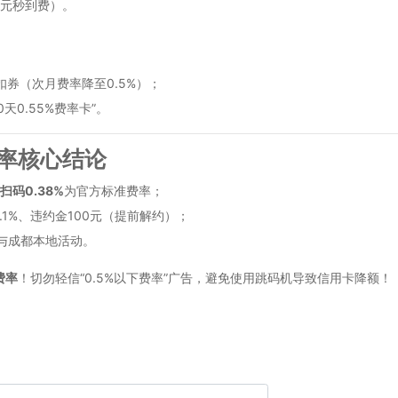
3元秒到费）。
扣券（次月费率降至0.5%）；
天0.55%费率卡”。
费率核心结论
扫码0.38%
为官方标准费率；
.1%、违约金100元（提前解约）；
与成都本地活动。
费率
！切勿轻信“0.5%以下费率”广告，避免使用跳码机导致信用卡降额！