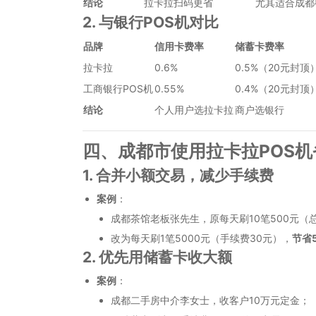
结论
拉卡拉扫码更省
尤其适合成都
2. 与银行POS机对比
品牌
信用卡费率
储蓄卡费率
拉卡拉
0.6%
0.5%（20元封顶
工商银行POS机
0.55%
0.4%（20元封顶
结论
个人用户选拉卡拉
商户选银行
四、成都市使用拉卡拉POS机
1. 合并小额交易，减少手续费
案例
：
成都茶馆老板张先生，原每天刷10笔500元（
改为每天刷1笔5000元（手续费30元），
节省
2. 优先用储蓄卡收大额
案例
：
成都二手房中介李女士，收客户10万元定金；