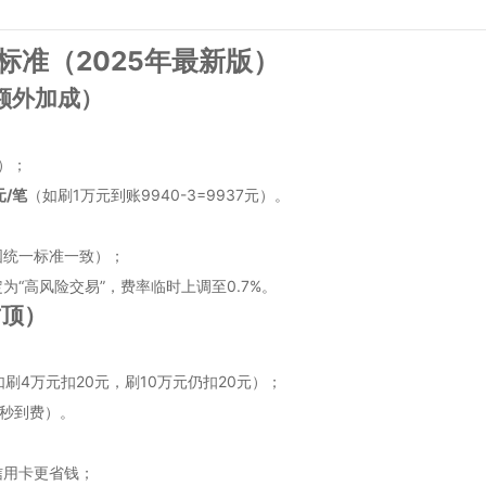
标准（2025年最新版）
无额外加成）
元）；
元/笔
（如刷1万元到账9940-3=9937元）。
国统一标准一致）；
“高风险交易”，费率临时上调至0.7%。
封顶）
如刷4万元扣20元，刷10万元仍扣20元）；
无秒到费）。
信用卡更省钱；