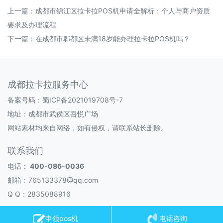
上一篇：
成都市锦江区拉卡拉POS机申请全解析：个人与商户资质
要求及办理流程
下一篇：
在成都市郫都区未满18岁能办理拉卡拉POS机吗？
成都拉卡拉服务中心
备案号码：
蜀ICP备2021019708号-7
地址：成都市武侯区吾悦广场
网站素材均来自网络，如有侵权，请联系站长删除。
联系我们
电话：
400-086-0036
邮箱：765133378@qq.com
Q Q：2835088916
申领pos机
电话咨询