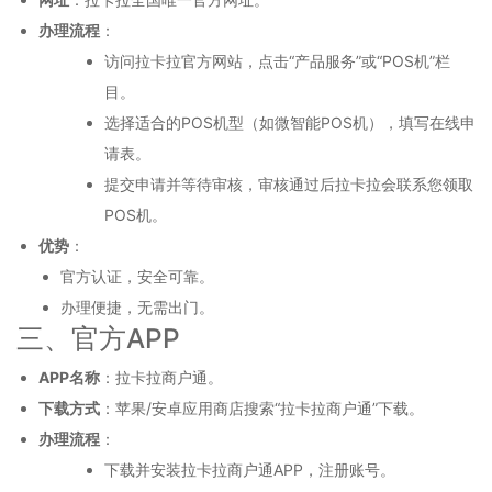
办理流程
：
访问拉卡拉官方网站，点击“产品服务”或“POS机”栏
目。
选择适合的POS机型（如微智能POS机），填写在线申
请表。
提交申请并等待审核，审核通过后拉卡拉会联系您领取
POS机。
优势
：
官方认证，安全可靠。
办理便捷，无需出门。
三、官方APP
APP名称
：拉卡拉商户通。
下载方式
：苹果/安卓应用商店搜索“拉卡拉商户通”下载。
办理流程
：
下载并安装拉卡拉商户通APP，注册账号。