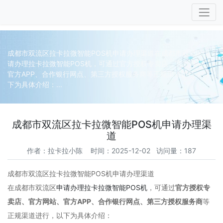
成都市双流区拉卡拉微智能POS机申请办理渠道在成都市双流区申
请办理拉卡拉微智能POS机，可通过官方授权专卖店、官方网站、
官方APP、合作银行网点、第三方授权服务商等正规渠道进行，以
下为具体介绍：...
成都市双流区拉卡拉微智能POS机申请办理渠
道
作者：拉卡拉小陈 时间：2025-12-02 访问量：187
成都市双流区拉卡拉微智能POS机申请办理渠道
在成都市双流区
申请办理拉卡拉微智能POS机
，可通过
官方授权专
卖店、官方网站、官方APP、合作银行网点、第三方授权服务商
等
正规渠道进行，以下为具体介绍：