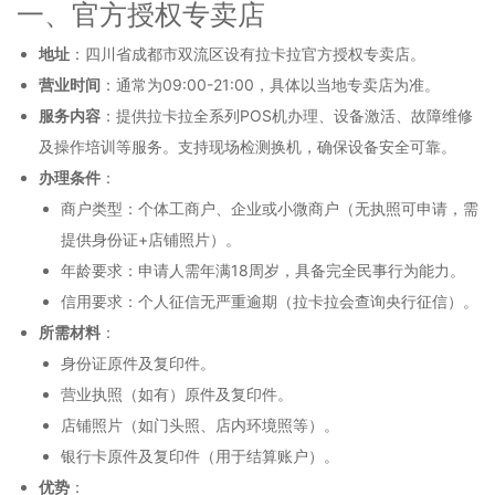
一、官方授权专卖店
地址
：四川省成都市双流区设有拉卡拉官方授权专卖店。
营业时间
：通常为09:00-21:00，具体以当地专卖店为准。
服务内容
：提供拉卡拉全系列POS机办理、设备激活、故障维修
及操作培训等服务。支持现场检测换机，确保设备安全可靠。
办理条件
：
商户类型：个体工商户、企业或小微商户（无执照可申请，需
提供身份证+店铺照片）。
年龄要求：申请人需年满18周岁，具备完全民事行为能力。
信用要求：个人征信无严重逾期（拉卡拉会查询央行征信）。
所需材料
：
身份证原件及复印件。
营业执照（如有）原件及复印件。
店铺照片（如门头照、店内环境照等）。
银行卡原件及复印件（用于结算账户）。
优势
：