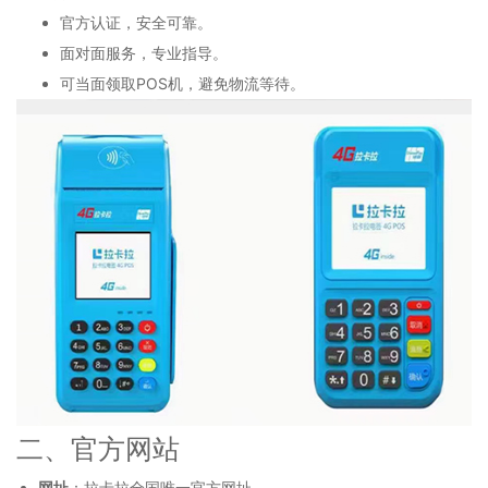
官方认证，安全可靠。
面对面服务，专业指导。
可当面领取POS机，避免物流等待。
二、官方网站
网址
：拉卡拉全国唯一官方网址。