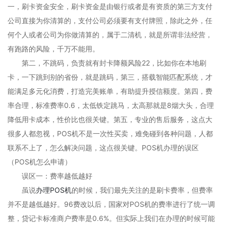
一，刷卡资金安全，刷卡资金是由银行或者是有资质的第三方支付
公司直接为你清算的，支付公司必须要有支付牌照，除此之外，任
何个人或者公司为你做清算的，属于二清机，就是所谓非法经营，
有跑路的风险，千万不能用。
第二，不跳码，负责就有封卡降额风险22，比如你在本地刷
卡，一下跳到别的省份，就是跳码，第三，搭载智能匹配系统，才
能满足多元化消费，打造完美账单，有助提升授信额度。第四，费
率合理，标准费率0.6，太低铁定跳马，太高那就是8烟大头，合理
降低用卡成本，性价比也很关键。第五，专业的售后服务，这点大
很多人都忽视，POS机不是一次性买卖，难免碰到各种问题，人都
联系不上了，怎么解决问题，这点很关键。POS机办理的误区
（POS机怎么申请）
误区一：费率越低越好
虽说
办理POS机
的时候，我们最先关注的是刷卡费率，但费率
并不是越低越好。96费改以后，国家对POS机的费率进行了统一调
整，贷记卡标准商户费率是0.6%。但实际上我们在办理的时候可能