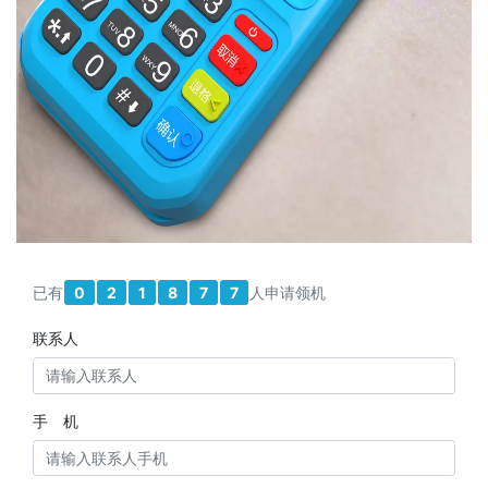
已有
0
2
1
8
7
7
人申请领机
联系人
手 机