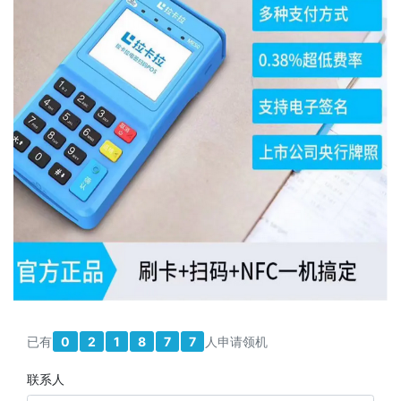
已有
0
2
1
8
7
7
人申请领机
联系人